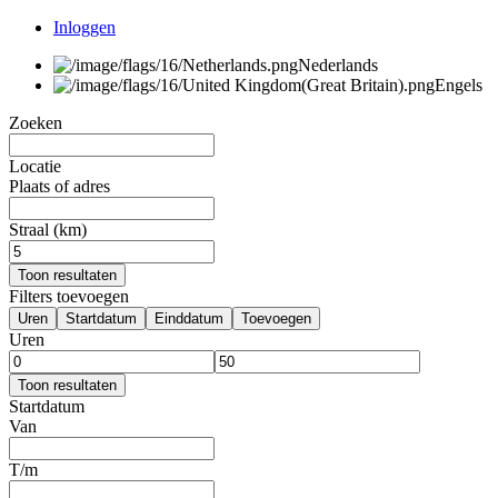
Inloggen
Nederlands
Engels
Zoeken
Locatie
Plaats of adres
Straal (km)
Toon resultaten
Filters toevoegen
Uren
Startdatum
Einddatum
Toevoegen
Uren
Toon resultaten
Startdatum
Van
T/m