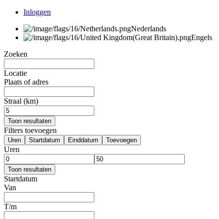
Inloggen
Nederlands
Engels
Zoeken
Locatie
Plaats of adres
Straal (km)
Toon resultaten
Filters toevoegen
Uren
Startdatum
Einddatum
Toevoegen
Uren
Toon resultaten
Startdatum
Van
T/m