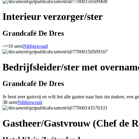
Interieur verzorger/ster
Grandcafé De Dres
<=16 uren
Nibbixwoud
Bedrijfsleider/ster met overnam
Grandcafé De Dres
Je bent zeer gastvrij en wilt het alle gasten naar hun zin maken, een g
38 uren
Nibbixwoud
Gastheer/Gastvrouw (Chef de R