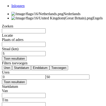
Inloggen
Nederlands
Engels
Zoeken
Locatie
Plaats of adres
Straal (km)
Toon resultaten
Filters toevoegen
Uren
Startdatum
Einddatum
Toevoegen
Uren
Toon resultaten
Startdatum
Van
T/m