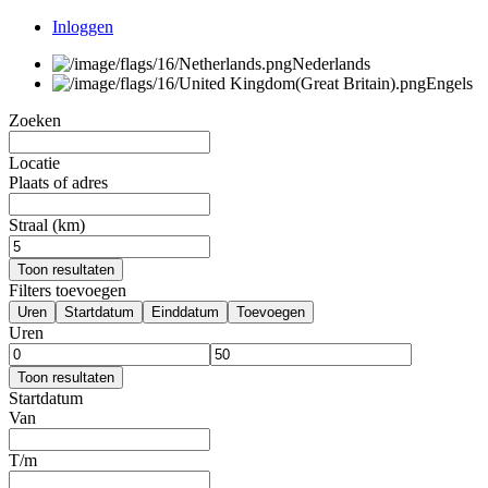
Inloggen
Nederlands
Engels
Zoeken
Locatie
Plaats of adres
Straal (km)
Toon resultaten
Filters toevoegen
Uren
Startdatum
Einddatum
Toevoegen
Uren
Toon resultaten
Startdatum
Van
T/m