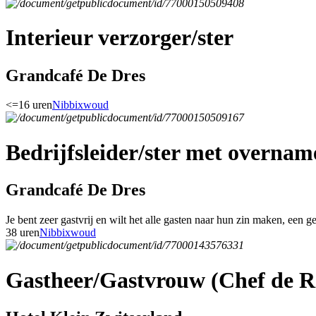
Interieur verzorger/ster
Grandcafé De Dres
<=16 uren
Nibbixwoud
Bedrijfsleider/ster met overnam
Grandcafé De Dres
Je bent zeer gastvrij en wilt het alle gasten naar hun zin maken, een g
38 uren
Nibbixwoud
Gastheer/Gastvrouw (Chef de R