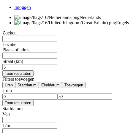
Inloggen
Nederlands
Engels
Zoeken
Locatie
Plaats of adres
Straal (km)
Toon resultaten
Filters toevoegen
Uren
Startdatum
Einddatum
Toevoegen
Uren
Toon resultaten
Startdatum
Van
T/m