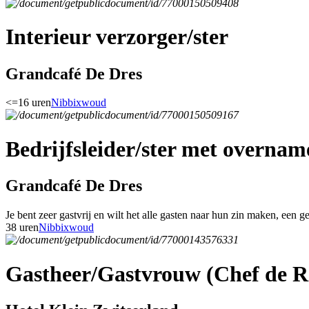
Interieur verzorger/ster
Grandcafé De Dres
<=16 uren
Nibbixwoud
Bedrijfsleider/ster met overnam
Grandcafé De Dres
Je bent zeer gastvrij en wilt het alle gasten naar hun zin maken, een g
38 uren
Nibbixwoud
Gastheer/Gastvrouw (Chef de R