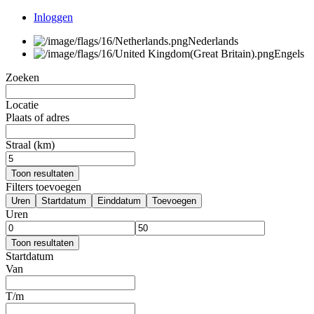
Inloggen
Nederlands
Engels
Zoeken
Locatie
Plaats of adres
Straal (km)
Toon resultaten
Filters toevoegen
Uren
Startdatum
Einddatum
Toevoegen
Uren
Toon resultaten
Startdatum
Van
T/m