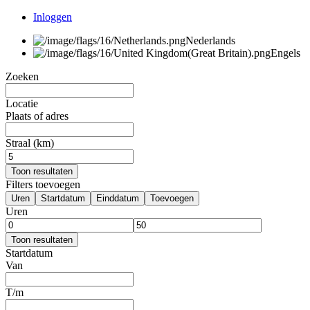
Inloggen
Nederlands
Engels
Zoeken
Locatie
Plaats of adres
Straal (km)
Toon resultaten
Filters toevoegen
Uren
Startdatum
Einddatum
Toevoegen
Uren
Toon resultaten
Startdatum
Van
T/m