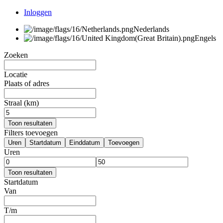
Inloggen
Nederlands
Engels
Zoeken
Locatie
Plaats of adres
Straal (km)
Toon resultaten
Filters toevoegen
Uren
Startdatum
Einddatum
Toevoegen
Uren
Toon resultaten
Startdatum
Van
T/m