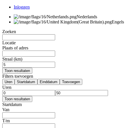
Inloggen
Nederlands
Engels
Zoeken
Locatie
Plaats of adres
Straal (km)
Toon resultaten
Filters toevoegen
Uren
Startdatum
Einddatum
Toevoegen
Uren
Toon resultaten
Startdatum
Van
T/m