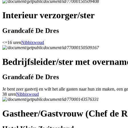
Interieur verzorger/ster
Grandcafé De Dres
<=16 uren
Nibbixwoud
Bedrijfsleider/ster met overnam
Grandcafé De Dres
Je bent zeer gastvrij en wilt het alle gasten naar hun zin maken, een g
38 uren
Nibbixwoud
Gastheer/Gastvrouw (Chef de R