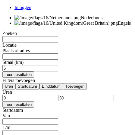
Inloggen
Nederlands
Engels
Zoeken
Locatie
Plaats of adres
Straal (km)
Toon resultaten
Filters toevoegen
Uren
Startdatum
Einddatum
Toevoegen
Uren
Toon resultaten
Startdatum
Van
T/m