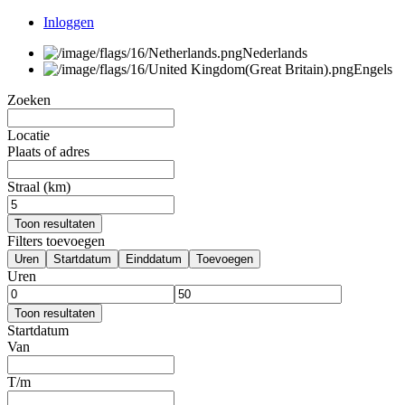
Inloggen
Nederlands
Engels
Zoeken
Locatie
Plaats of adres
Straal (km)
Toon resultaten
Filters toevoegen
Uren
Startdatum
Einddatum
Toevoegen
Uren
Toon resultaten
Startdatum
Van
T/m