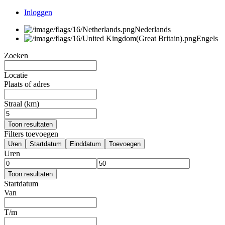
Inloggen
Nederlands
Engels
Zoeken
Locatie
Plaats of adres
Straal (km)
Toon resultaten
Filters toevoegen
Uren
Startdatum
Einddatum
Toevoegen
Uren
Toon resultaten
Startdatum
Van
T/m