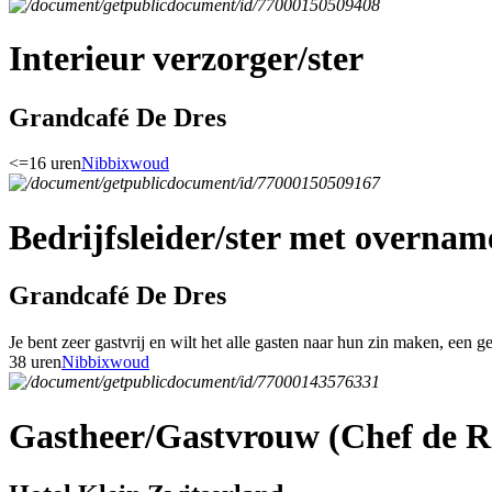
Interieur verzorger/ster
Grandcafé De Dres
<=16 uren
Nibbixwoud
Bedrijfsleider/ster met overnam
Grandcafé De Dres
Je bent zeer gastvrij en wilt het alle gasten naar hun zin maken, een g
38 uren
Nibbixwoud
Gastheer/Gastvrouw (Chef de R