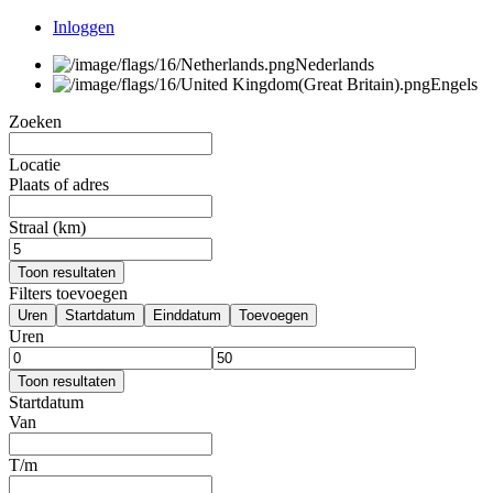
Inloggen
Nederlands
Engels
Zoeken
Locatie
Plaats of adres
Straal (km)
Toon resultaten
Filters toevoegen
Uren
Startdatum
Einddatum
Toevoegen
Uren
Toon resultaten
Startdatum
Van
T/m