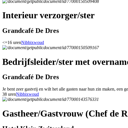
Interieur verzorger/ster
Grandcafé De Dres
<=16 uren
Nibbixwoud
Bedrijfsleider/ster met overnam
Grandcafé De Dres
Je bent zeer gastvrij en wilt het alle gasten naar hun zin maken, een g
38 uren
Nibbixwoud
Gastheer/Gastvrouw (Chef de R