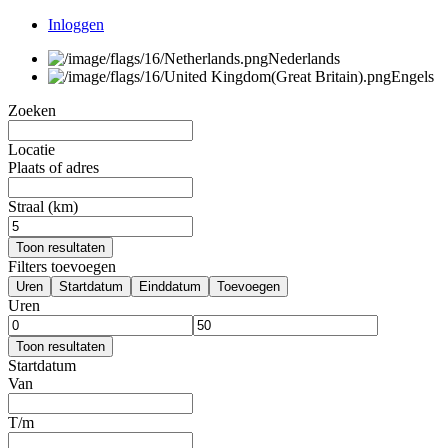
Inloggen
Nederlands
Engels
Zoeken
Locatie
Plaats of adres
Straal (km)
Toon resultaten
Filters toevoegen
Uren
Startdatum
Einddatum
Toevoegen
Uren
Toon resultaten
Startdatum
Van
T/m