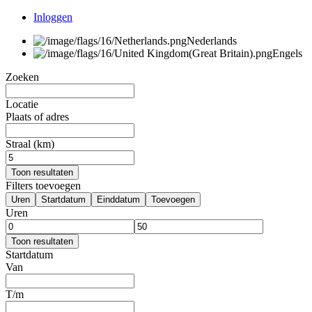
Inloggen
Nederlands
Engels
Zoeken
Locatie
Plaats of adres
Straal (km)
Toon resultaten
Filters toevoegen
Uren
Startdatum
Einddatum
Toevoegen
Uren
Toon resultaten
Startdatum
Van
T/m