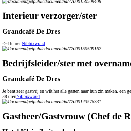
Interieur verzorger/ster
Grandcafé De Dres
<=16 uren
Nibbixwoud
Bedrijfsleider/ster met overnam
Grandcafé De Dres
Je bent zeer gastvrij en wilt het alle gasten naar hun zin maken, een g
38 uren
Nibbixwoud
Gastheer/Gastvrouw (Chef de R