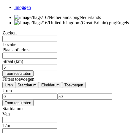
Inloggen
Nederlands
Engels
Zoeken
Locatie
Plaats of adres
Straal (km)
Toon resultaten
Filters toevoegen
Uren
Startdatum
Einddatum
Toevoegen
Uren
Toon resultaten
Startdatum
Van
T/m