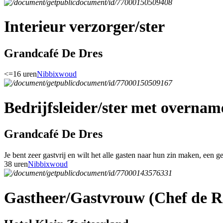
Interieur verzorger/ster
Grandcafé De Dres
<=16 uren
Nibbixwoud
Bedrijfsleider/ster met overnam
Grandcafé De Dres
Je bent zeer gastvrij en wilt het alle gasten naar hun zin maken, een g
38 uren
Nibbixwoud
Gastheer/Gastvrouw (Chef de R