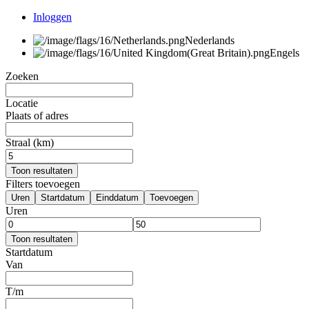
Inloggen
Nederlands
Engels
Zoeken
Locatie
Plaats of adres
Straal (km)
Toon resultaten
Filters toevoegen
Uren
Startdatum
Einddatum
Toevoegen
Uren
Toon resultaten
Startdatum
Van
T/m