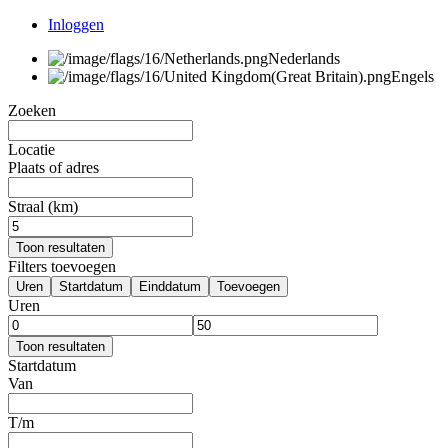
Inloggen
Nederlands
Engels
Zoeken
Locatie
Plaats of adres
Straal (km)
Toon resultaten
Filters toevoegen
Uren
Startdatum
Einddatum
Toevoegen
Uren
Toon resultaten
Startdatum
Van
T/m