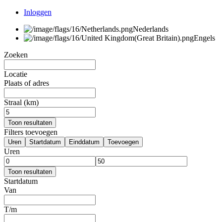
Inloggen
Nederlands
Engels
Zoeken
Locatie
Plaats of adres
Straal (km)
Toon resultaten
Filters toevoegen
Uren
Startdatum
Einddatum
Toevoegen
Uren
Toon resultaten
Startdatum
Van
T/m