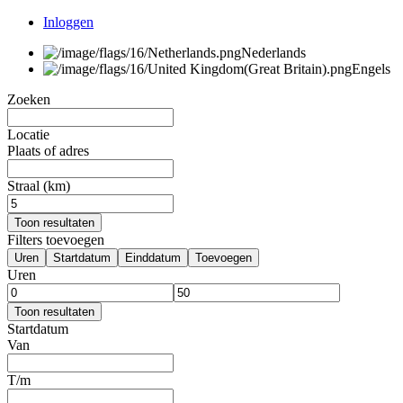
Inloggen
Nederlands
Engels
Zoeken
Locatie
Plaats of adres
Straal (km)
Toon resultaten
Filters toevoegen
Uren
Startdatum
Einddatum
Toevoegen
Uren
Toon resultaten
Startdatum
Van
T/m