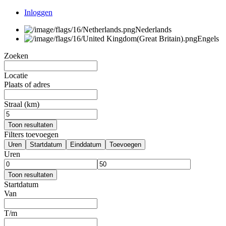
Inloggen
Nederlands
Engels
Zoeken
Locatie
Plaats of adres
Straal (km)
Toon resultaten
Filters toevoegen
Uren
Startdatum
Einddatum
Toevoegen
Uren
Toon resultaten
Startdatum
Van
T/m