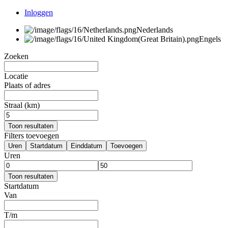
Inloggen
Nederlands
Engels
Zoeken
Locatie
Plaats of adres
Straal (km)
Toon resultaten
Filters toevoegen
Uren
Startdatum
Einddatum
Toevoegen
Uren
Toon resultaten
Startdatum
Van
T/m