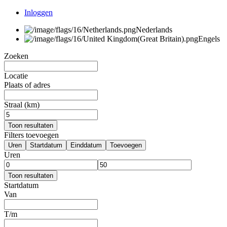
Inloggen
Nederlands
Engels
Zoeken
Locatie
Plaats of adres
Straal (km)
Toon resultaten
Filters toevoegen
Uren
Startdatum
Einddatum
Toevoegen
Uren
Toon resultaten
Startdatum
Van
T/m