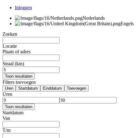
Inloggen
Nederlands
Engels
Zoeken
Locatie
Plaats of adres
Straal (km)
Toon resultaten
Filters toevoegen
Uren
Startdatum
Einddatum
Toevoegen
Uren
Toon resultaten
Startdatum
Van
T/m