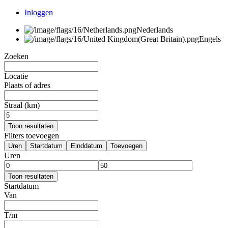
Inloggen
Nederlands
Engels
Zoeken
Locatie
Plaats of adres
Straal (km)
Toon resultaten
Filters toevoegen
Uren
Startdatum
Einddatum
Toevoegen
Uren
Toon resultaten
Startdatum
Van
T/m