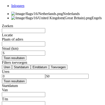
Inloggen
Nederlands
Engels
Zoeken
Locatie
Plaats of adres
Straal (km)
Toon resultaten
Filters toevoegen
Uren
Startdatum
Einddatum
Toevoegen
Uren
Toon resultaten
Startdatum
Van
T/m