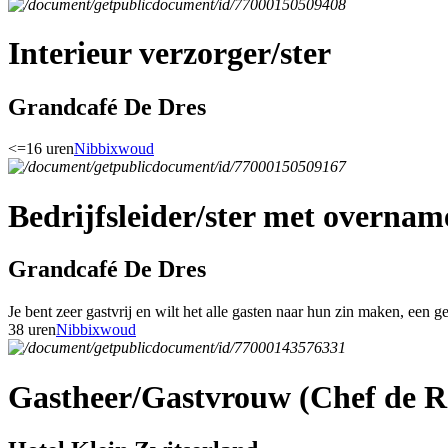
Interieur verzorger/ster
Grandcafé De Dres
<=16 uren
Nibbixwoud
Bedrijfsleider/ster met overnam
Grandcafé De Dres
Je bent zeer gastvrij en wilt het alle gasten naar hun zin maken, een g
38 uren
Nibbixwoud
Gastheer/Gastvrouw (Chef de R