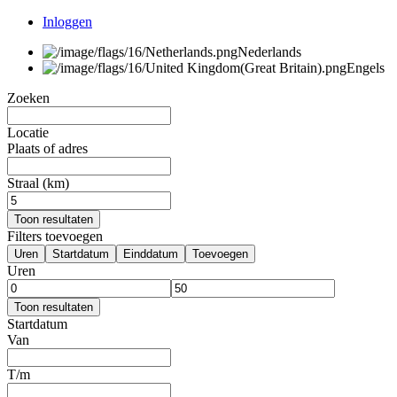
Inloggen
Nederlands
Engels
Zoeken
Locatie
Plaats of adres
Straal (km)
Toon resultaten
Filters toevoegen
Uren
Startdatum
Einddatum
Toevoegen
Uren
Toon resultaten
Startdatum
Van
T/m