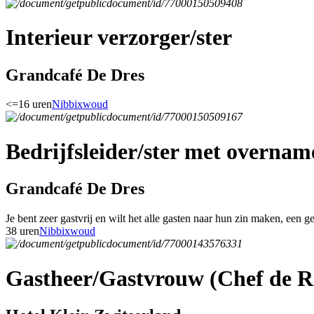
Interieur verzorger/ster
Grandcafé De Dres
<=16 uren
Nibbixwoud
Bedrijfsleider/ster met overnam
Grandcafé De Dres
Je bent zeer gastvrij en wilt het alle gasten naar hun zin maken, een g
38 uren
Nibbixwoud
Gastheer/Gastvrouw (Chef de R