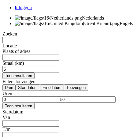
Inloggen
Nederlands
Engels
Zoeken
Locatie
Plaats of adres
Straal (km)
Toon resultaten
Filters toevoegen
Uren
Startdatum
Einddatum
Toevoegen
Uren
Toon resultaten
Startdatum
Van
T/m