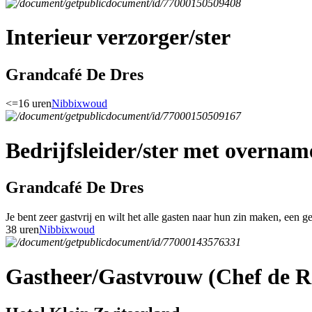
Interieur verzorger/ster
Grandcafé De Dres
<=16 uren
Nibbixwoud
Bedrijfsleider/ster met overnam
Grandcafé De Dres
Je bent zeer gastvrij en wilt het alle gasten naar hun zin maken, een g
38 uren
Nibbixwoud
Gastheer/Gastvrouw (Chef de R