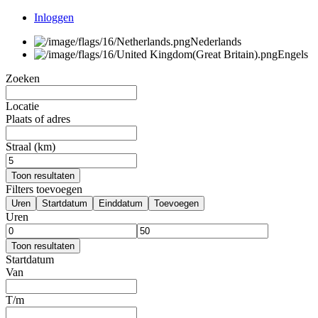
Inloggen
Nederlands
Engels
Zoeken
Locatie
Plaats of adres
Straal (km)
Toon resultaten
Filters toevoegen
Uren
Startdatum
Einddatum
Toevoegen
Uren
Toon resultaten
Startdatum
Van
T/m