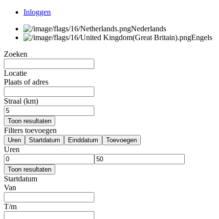
Inloggen
Nederlands
Engels
Zoeken
Locatie
Plaats of adres
Straal (km)
Toon resultaten
Filters toevoegen
Uren
Startdatum
Einddatum
Toevoegen
Uren
Toon resultaten
Startdatum
Van
T/m