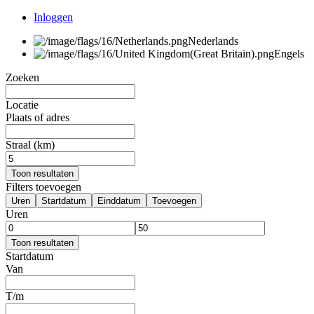
Inloggen
Nederlands
Engels
Zoeken
Locatie
Plaats of adres
Straal (km)
Toon resultaten
Filters toevoegen
Uren
Startdatum
Einddatum
Toevoegen
Uren
Toon resultaten
Startdatum
Van
T/m